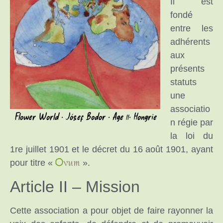
Il est
fondé
entre les
adhérents
aux
présents
statuts
une
associatio
Flower World • Jósef Bodor • Age 11• Hongrie
n régie par
la loi du
1re juillet 1901 et le décret du 16 août 1901, ayant
pour titre «
».
Article II – Mission
Cette association a pour objet de faire rayonner la