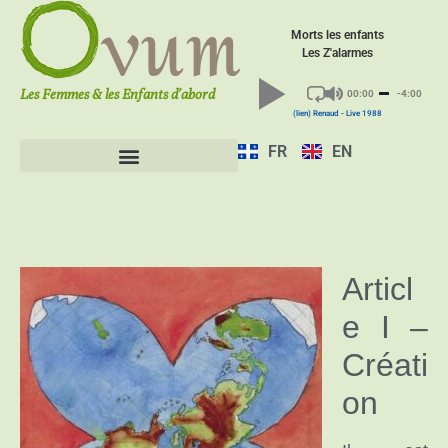
vum
Morts les enfants
Les Z'alarmes
Les Femmes & les Enfants d’abord
00:00
-4:00
(lien) Renaud - Live 1988
FR
EN
Articl
e I –
Créati
on